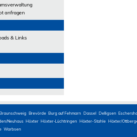
umsverwaltung
t anfragen
ads & Links
Braunschweig
Brevörde
Burg auf Fehmarn
Dassel
Delligsen
Eschersh
den/Neuhaus
Höxter
Höxter-Lüchtringen
Höxter-Stahle
Höxter/Ottberg
e
Warbsen