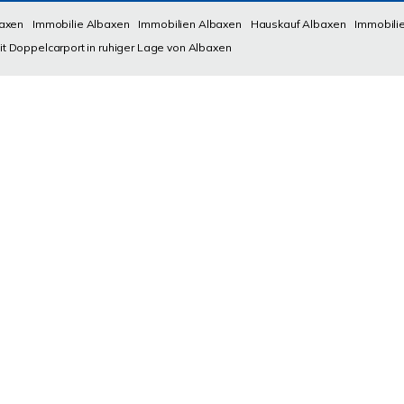
baxen
Immobilie Albaxen
Immobilien Albaxen
Hauskauf Albaxen
Immobili
t Doppelcarport in ruhiger Lage von Albaxen