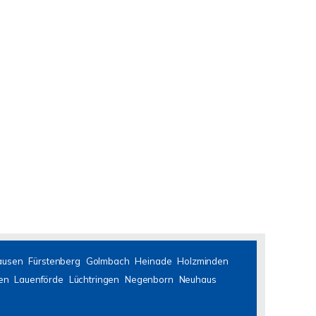
ausen
Fürstenberg
Golmbach
Heinade
Holzminden
en
Lauenförde
Lüchtringen
Negenborn
Neuhaus