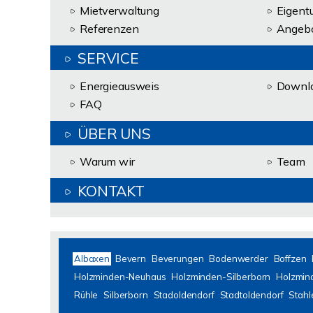
Mietverwaltung
Eigent
Referenzen
Angebo
SERVICE
Energieausweis
Downlo
FAQ
ÜBER UNS
Warum wir
Team
KONTAKT
Albaxen
Bevern
Beverungen
Bodenwerder
Boffzen
Holzminden-Neuhaus
Holzminden-Silberborn
Holzmin
Rühle
Silberborn
Stadoldendorf
Stadtoldendorf
Stahl