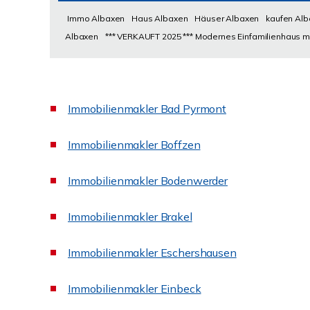
Immo Albaxen
Haus Albaxen
Häuser Albaxen
kaufen Al
Albaxen
*** VERKAUFT 2025 *** Modernes Einfamilienhaus mi
Immobilienmakler Bad Pyrmont
Immobilienmakler Boffzen
Immobilienmakler Bodenwerder
Immobilienmakler Brakel
Immobilienmakler Eschershausen
Immobilienmakler Einbeck