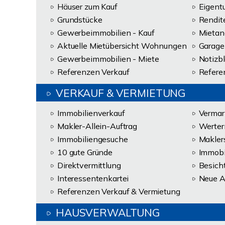
Häuser zum Kauf
Eigen
Grundstücke
Rendit
Gewerbeimmobilien - Kauf
Mietan
Aktuelle Mietübersicht Wohnungen
Garage
Gewerbeimmobilien - Miete
Notizb
Referenzen Verkauf
Refere
VERKAUF & VERMIETUNG
Immobilienverkauf
Vermar
Makler-Allein-Auftrag
Werter
Immobiliengesuche
Makler
10 gute Gründe
Immobi
Direktvermittlung
Besich
Interessentenkartei
Neue A
Referenzen Verkauf & Vermietung
HAUSVERWALTUNG