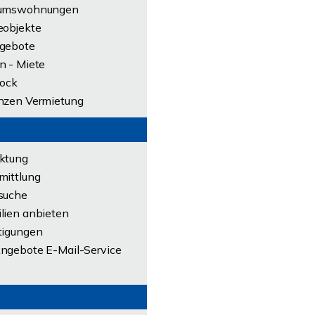
tumswohnungen
eobjekte
gebote
n - Miete
lock
nzen Vermietung
ktung
mittlung
suche
lien anbieten
tigungen
ngebote E-Mail-Service