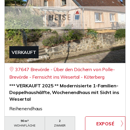
VERKAUFT
37647 Brevörde - Über den Dächern von Polle-
Brevörde - Fernsicht ins Wesertal - Köterberg
*** VERKAUFT 2025 ** Modernisierte 1-Familien-
Doppelhaushälfte, Wochenendhaus mit Sicht ins
Wesertal
Reihenendhaus
90 m²
2
WOHNFLÄCHE
ZIMMER