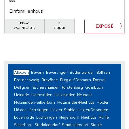
***
Einfamilienhaus
135 m²
5
WOHNFLÄCHE
ZIMMER
Albaxen
Bevern
Beverungen
Bodenwerder
Boffzen
Braunschweig
Brevörde
Burg auf Fehmarn
Dassel
Delligsen
Eschershausen
Fürstenberg
Golmbach
Heinade
Holzminden
Holzminden-Neuhaus
Holzminden-Silberborn
Holzminden/Neuhaus
Höxter
Höxter-Lüchtringen
Höxter-Stahle
Höxter/Ottbergen
Lauenförde
Lüchtringen
Negenborn
Neuhaus
Rühle
Silberborn
Stadoldendorf
Stadtoldendorf
Stahle