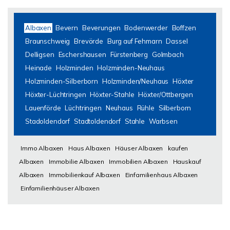
Albaxen
Bevern
Beverungen
Bodenwerder
Boffzen
Braunschweig
Brevörde
Burg auf Fehmarn
Dassel
Delligsen
Eschershausen
Fürstenberg
Golmbach
Heinade
Holzminden
Holzminden-Neuhaus
Holzminden-Silberborn
Holzminden/Neuhaus
Höxter
Höxter-Lüchtringen
Höxter-Stahle
Höxter/Ottbergen
Lauenförde
Lüchtringen
Neuhaus
Rühle
Silberborn
Stadoldendorf
Stadtoldendorf
Stahle
Warbsen
Immo Albaxen
Haus Albaxen
Häuser Albaxen
kaufen
Albaxen
Immobilie Albaxen
Immobilien Albaxen
Hauskauf
Albaxen
Immobilienkauf Albaxen
Einfamilienhaus Albaxen
Einfamilienhäuser Albaxen