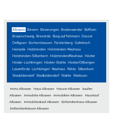
Albaxen
Bevern
Beverungen
Bodenwerder
Boffzen
Braunschweig
Brevörde
Burg auf Fehmarn
Dassel
Delligsen
Eschershausen
Fürstenberg
Golmbach
Heinade
Holzminden
Holzminden-Neuhaus
Holzminden-Silberborn
Holzminden/Neuhaus
Höxter
Höxter-Lüchtringen
Höxter-Stahle
Höxter/Ottbergen
Lauenförde
Lüchtringen
Neuhaus
Rühle
Silberborn
Stadoldendorf
Stadtoldendorf
Stahle
Warbsen
Immo Albaxen
Haus Albaxen
Häuser Albaxen
kaufen
Albaxen
Immobilie Albaxen
Immobilien Albaxen
Hauskauf
Albaxen
Immobilienkauf Albaxen
Einfamilienhaus Albaxen
Einfamilienhäuser Albaxen