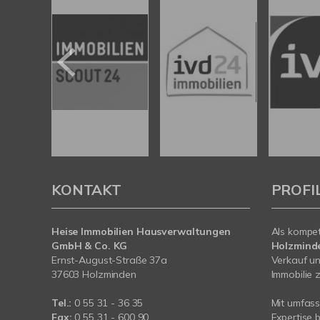
KONTAKT
PROFI
Heise Immobilien Hausverwaltungen
Als kompe
GmbH & Co. KG
Holzmind
Ernst-August-Straße 37a
Verkauf un
37603 Holzminden
Immobilie z
Tel.:
0 55 31 - 36 35
Mit umfas
Fax:
0 55 31 - 600 90
Expertise 