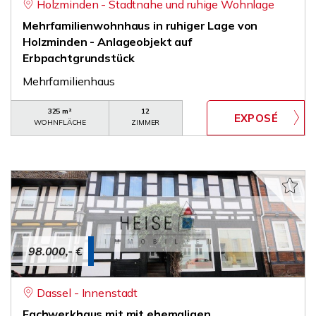
Holzminden - Stadtnahe und ruhige Wohnlage
Mehrfamilienwohnhaus in ruhiger Lage von
Holzminden - Anlageobjekt auf
Erbpachtgrundstück
Mehrfamilienhaus
325 m²
12
WOHNFLÄCHE
ZIMMER
98.000,- €
Dassel - Innenstadt
Fachwerkhaus mit mit ehemaligen