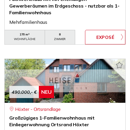
Gewerberäumen im Erdgeschoss - nutzbar als 1-
Familienwohnhaus
Mehrfamilienhaus
270 m²
8
WOHNFLÄCHE
ZIMMER
NEU
490.000,- €
Höxter - Ortsrandlage
Großzügiges 1-Familienwohnhaus mit
Einliegerwohnung Ortsrand Höxter