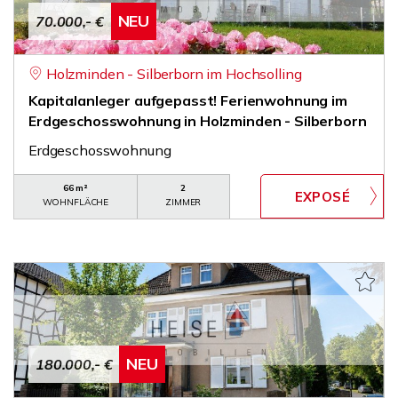
NEU
70.000,- €
Holzminden - Silberborn im Hochsolling
Kapitalanleger aufgepasst! Ferienwohnung im
Erdgeschosswohnung in Holzminden - Silberborn
Erdgeschosswohnung
66 m²
2
WOHNFLÄCHE
ZIMMER
NEU
180.000,- €