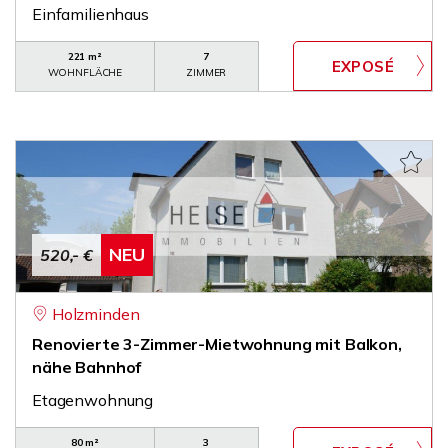
Einfamilienhaus
221 m²
7
WOHNFLÄCHE
ZIMMER
NEU
520,- €
Holzminden
Renovierte 3-Zimmer-Mietwohnung mit Balkon,
nähe Bahnhof
Etagenwohnung
80 m²
3