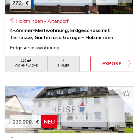
770,- €
Holzminden - Altendorf
4-Zimmer-Mietwohnung, Erdgeschoss mit
Terrasse, Garten und Garage - Holzminden
Erdgeschosswohnung
110 m²
4
WOHNFLÄCHE
ZIMMER
NEU
110.000,- €