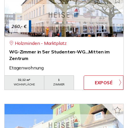
260,- €
Holzminden - Marktplatz
WG-Zimmer in 5er Studenten-WG...Mitten im
Zentrum
Etagenwohnung
32,12 m²
1
WOHNFLÄCHE
ZIMMER