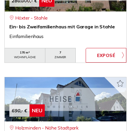
NEU
280.000,- €
Höxter - Stahle
Ein- bis Zweifamilienhaus mit Garage in Stahle
Einfamilienhaus
170 m²
7
WOHNFLÄCHE
ZIMMER
NEU
690,- €
Holzminden - Nähe Stadtpark