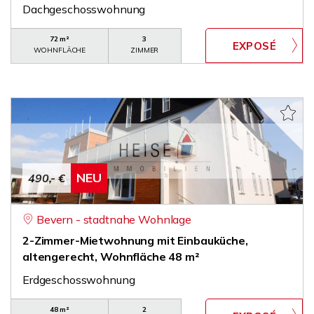
Dachgeschosswohnung
72 m²
3
WOHNFLÄCHE
ZIMMER
NEU
490,- €
Bevern - stadtnahe Wohnlage
2-Zimmer-Mietwohnung mit Einbauküche,
altengerecht, Wohnfläche 48 m²
Erdgeschosswohnung
48 m²
2