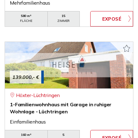
Mehrfamilienhaus
580 m²
15
FLÄCHE
ZIMMER
139.000,- €
Höxter-Lüchtringen
1-Familienwohnhaus mit Garage in ruhiger
Wohnlage - Lüchtringen
Einfamilienhaus
160 m²
5