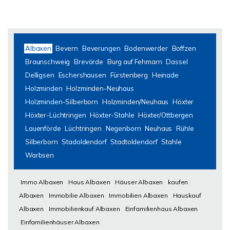
Albaxen
Bevern
Beverungen
Bodenwerder
Boffzen
Braunschweig
Brevörde
Burg auf Fehmarn
Dassel
Delligsen
Eschershausen
Fürstenberg
Heinade
Holzminden
Holzminden-Neuhaus
Holzminden-Silberborn
Holzminden/Neuhaus
Höxter
Höxter-Lüchtringen
Höxter-Stahle
Höxter/Ottbergen
Lauenförde
Lüchtringen
Negenborn
Neuhaus
Rühle
Silberborn
Stadoldendorf
Stadtoldendorf
Stahle
Warbsen
Immo Albaxen
Haus Albaxen
Häuser Albaxen
kaufen
Albaxen
Immobilie Albaxen
Immobilien Albaxen
Hauskauf
Albaxen
Immobilienkauf Albaxen
Einfamilienhaus Albaxen
Einfamilienhäuser Albaxen