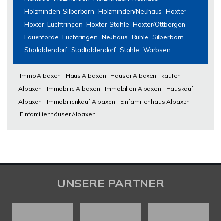
Holzminden-Silberborn
Holzminden/Neuhaus
Höxter
Höxter-Lüchtringen
Höxter-Stahle
Höxter/Ottbergen
Lauenförde
Lüchtringen
Neuhaus
Rühle
Silberborn
Stadoldendorf
Stadtoldendorf
Stahle
Warbsen
Immo Albaxen
Haus Albaxen
Häuser Albaxen
kaufen
Albaxen
Immobilie Albaxen
Immobilien Albaxen
Hauskauf
Albaxen
Immobilienkauf Albaxen
Einfamilienhaus Albaxen
Einfamilienhäuser Albaxen
UNSERE PARTNER