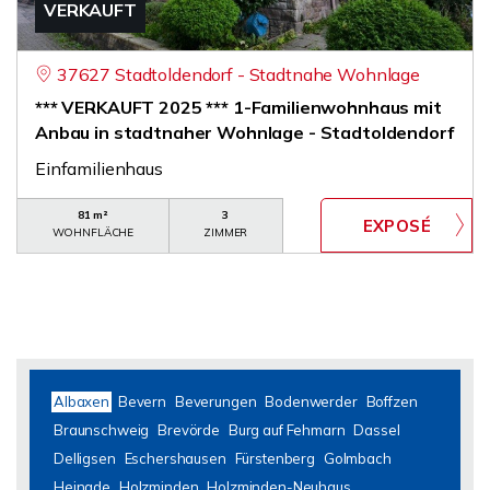
VERKAUFT
37627 Stadtoldendorf - Stadtnahe Wohnlage
*** VERKAUFT 2025 *** 1-Familienwohnhaus mit
Anbau in stadtnaher Wohnlage - Stadtoldendorf
Einfamilienhaus
81 m²
3
WOHNFLÄCHE
ZIMMER
Albaxen
Bevern
Beverungen
Bodenwerder
Boffzen
Braunschweig
Brevörde
Burg auf Fehmarn
Dassel
Delligsen
Eschershausen
Fürstenberg
Golmbach
Heinade
Holzminden
Holzminden-Neuhaus