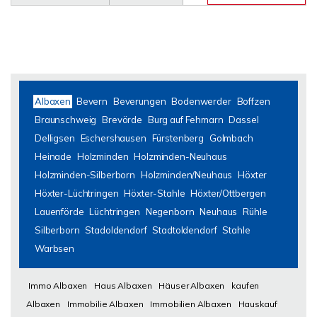
Albaxen
Bevern
Beverungen
Bodenwerder
Boffzen
Braunschweig
Brevörde
Burg auf Fehmarn
Dassel
Delligsen
Eschershausen
Fürstenberg
Golmbach
Heinade
Holzminden
Holzminden-Neuhaus
Holzminden-Silberborn
Holzminden/Neuhaus
Höxter
Höxter-Lüchtringen
Höxter-Stahle
Höxter/Ottbergen
Lauenförde
Lüchtringen
Negenborn
Neuhaus
Rühle
Silberborn
Stadoldendorf
Stadtoldendorf
Stahle
Warbsen
Immo Albaxen
Haus Albaxen
Häuser Albaxen
kaufen
Albaxen
Immobilie Albaxen
Immobilien Albaxen
Hauskauf