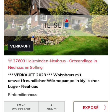
VERKAUFT
37603 Holzminden-Neuhaus - Ortsrandlage in
Neuhaus im Solling
*** VERKAUFT 2023 *** Wohnhaus mit
umweltfreundlicher Wärmepumpe in idyllischer
Lage - Neuhaus
Einfamilienhaus
226 m²
7
WOHNFLÄCHE
ZIMMER