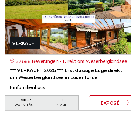
VERKAUFT
37688 Beverungen - Direkt am Weserberglandsee
*** VERKAUFT 2025 *** Erstklassige Lage direkt
am Weserberglandsee in Lauenförde
Einfamilienhaus
138 m²
5
WOHNFLÄCHE
ZIMMER