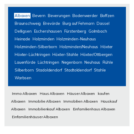
Albaxen
Bevern
Beverungen
Bodenwerder
Boffzen
Braunschweig
Brevörde
Burg auf Fehmarn
Dassel
Delligsen
Eschershausen
Fürstenberg
Golmbach
Heinade
Holzminden
Holzminden-Neuhaus
Holzminden-Silberborn
Holzminden/Neuhaus
Höxter
Höxter-Lüchtringen
Höxter-Stahle
Höxter/Ottbergen
Lauenförde
Lüchtringen
Negenborn
Neuhaus
Rühle
Silberborn
Stadoldendorf
Stadtoldendorf
Stahle
Warbsen
Immo Albaxen
Haus Albaxen
Häuser Albaxen
kaufen
Albaxen
Immobilie Albaxen
Immobilien Albaxen
Hauskauf
Albaxen
Immobilienkauf Albaxen
Einfamilienhaus Albaxen
Einfamilienhäuser Albaxen