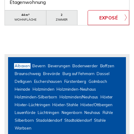
Etagenwohnung
44 m²
2
WOHNFLÄCHE
ZIMMER
Albaxen
Bevern
Beverungen
Bodenwerder
Boffzen
Braunschweig
Brevörde
Burg auf Fehmarn
Dassel
Delligsen
Eschershausen
Fürstenberg
Golmbach
Heinade
Holzminden
Holzminden-Neuhaus
Holzminden-Silberborn
Holzminden/Neuhaus
Höxter
Höxter-Lüchtringen
Höxter-Stahle
Höxter/Ottbergen
Lauenförde
Lüchtringen
Negenborn
Neuhaus
Rühle
Silberborn
Stadoldendorf
Stadtoldendorf
Stahle
Warbsen