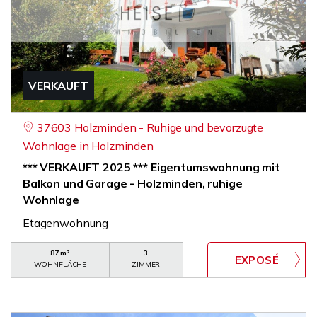
VERKAUFT
37603 Holzminden - Ruhige und bevorzugte
Wohnlage in Holzminden
*** VERKAUFT 2025 *** Eigentumswohnung mit
Balkon und Garage - Holzminden, ruhige
Wohnlage
Etagenwohnung
87 m²
3
WOHNFLÄCHE
ZIMMER