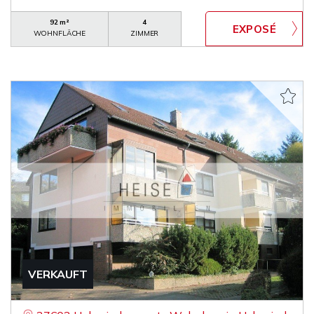
92 m²
4
WOHNFLÄCHE
ZIMMER
VERKAUFT