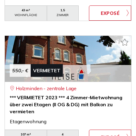
43 m²
1,5
WOHNFLÄCHE
ZIMMER
550,- €
VERMIETET
Holzminden - zentrale Lage
*** VERMIETET 2023 *** 4 Zimmer-Mietwohnung
über zwei Etagen (II OG & DG) mit Balkon zu
vermieten
Etagenwohnung
107 m²
4