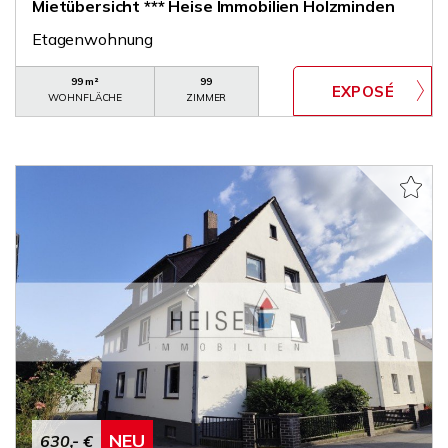
Mietübersicht *** Heise Immobilien Holzminden
Etagenwohnung
99 m²
99
WOHNFLÄCHE
ZIMMER
NEU
630,- €