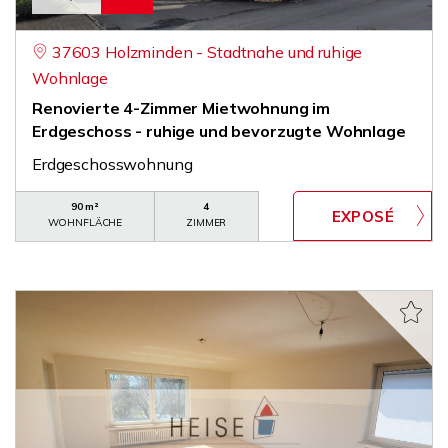
37603 Holzminden - Stadtnahe und ruhige
Wohnlage
Renovierte 4-Zimmer Mietwohnung im
Erdgeschoss - ruhige und bevorzugte Wohnlage
Erdgeschosswohnung
90 m²
4
WOHNFLÄCHE
ZIMMER