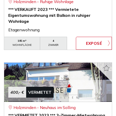
Holzminden - Ruhige Wohnlage
*** VERKAUFT 2023 *** Vermietete
Eigentumswohnung mit Balkon in ruhiger
Wohnlage
Etagenwohnung
105 m²
4
WOHNFLÄCHE
ZIMMER
400,- €
VERMIETET
Holzminden - Neuhaus im Solling
*** VERMIETET 2023 *** 3-Zimmer-Mietwohnung