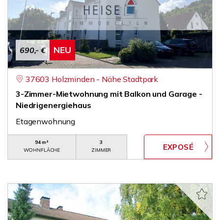
NEU
690,- €
37603 Holzminden - Nähe Stadtpark
3-Zimmer-Mietwohnung mit Balkon und Garage -
Niedrigenergiehaus
Etagenwohnung
94 m²
3
WOHNFLÄCHE
ZIMMER