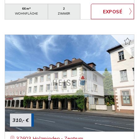
66 m²
2
WOHNFLÄCHE
ZIMMER
310,- €
37603 Holzminden - Zentrum