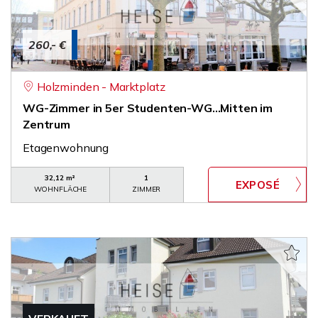
260,- €
Holzminden - Marktplatz
WG-Zimmer in 5er Studenten-WG...Mitten im
Zentrum
Etagenwohnung
32,12 m²
1
WOHNFLÄCHE
ZIMMER