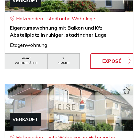
VERKAUFT
Holzminden - stadtnahe Wohnlage
Eigentumswohnung mit Balkon und Kfz-
Abstellplatz in ruhiger, stadtnaher Lage
Etagenwohnung
44 m²
2
WOHNFLÄCHE
ZIMMER
VERKAUFT
Holzminden - gute Wohnlage in Holzminden -