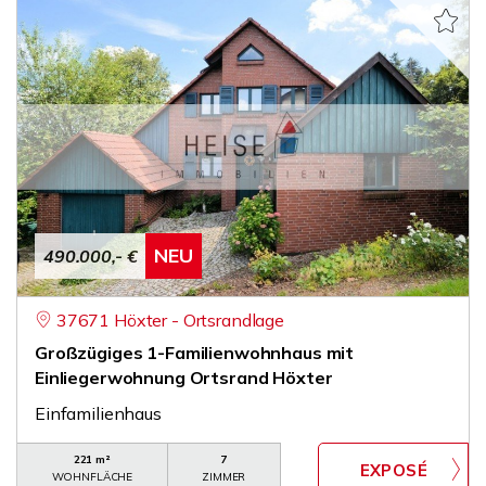
NEU
490.000,- €
37671 Höxter - Ortsrandlage
Großzügiges 1-Familienwohnhaus mit
Einliegerwohnung Ortsrand Höxter
Einfamilienhaus
221 m²
7
WOHNFLÄCHE
ZIMMER