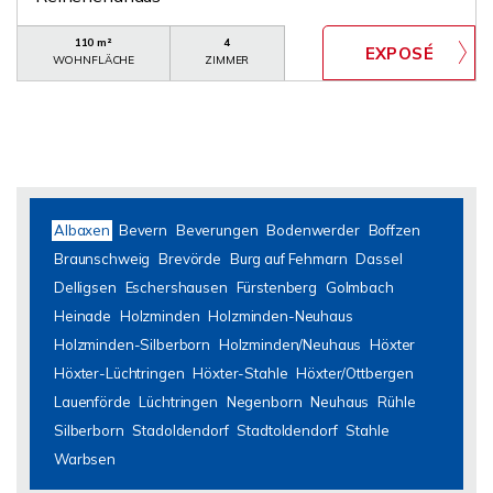
110 m²
4
WOHNFLÄCHE
ZIMMER
Albaxen
Bevern
Beverungen
Bodenwerder
Boffzen
Braunschweig
Brevörde
Burg auf Fehmarn
Dassel
Delligsen
Eschershausen
Fürstenberg
Golmbach
Heinade
Holzminden
Holzminden-Neuhaus
Holzminden-Silberborn
Holzminden/Neuhaus
Höxter
Höxter-Lüchtringen
Höxter-Stahle
Höxter/Ottbergen
Lauenförde
Lüchtringen
Negenborn
Neuhaus
Rühle
Silberborn
Stadoldendorf
Stadtoldendorf
Stahle
Warbsen