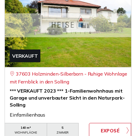
VERKAUFT
37603 Holzminden-Silberborn - Ruhige Wohnlage
mit Fernblick in den Solling
*** VERKAUFT 2023 *** 1-Familienwohnhaus mit
Garage und unverbauter Sicht in den Naturpark-
Solling
Einfamilienhaus
140 m²
5
WOHNFLÄCHE
ZIMMER