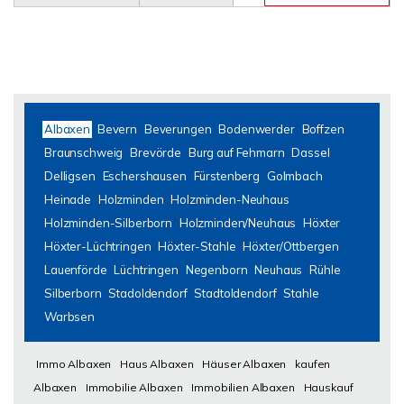
Albaxen
Bevern
Beverungen
Bodenwerder
Boffzen
Braunschweig
Brevörde
Burg auf Fehmarn
Dassel
Delligsen
Eschershausen
Fürstenberg
Golmbach
Heinade
Holzminden
Holzminden-Neuhaus
Holzminden-Silberborn
Holzminden/Neuhaus
Höxter
Höxter-Lüchtringen
Höxter-Stahle
Höxter/Ottbergen
Lauenförde
Lüchtringen
Negenborn
Neuhaus
Rühle
Silberborn
Stadoldendorf
Stadtoldendorf
Stahle
Warbsen
Immo Albaxen
Haus Albaxen
Häuser Albaxen
kaufen
Albaxen
Immobilie Albaxen
Immobilien Albaxen
Hauskauf