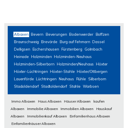
Albaxen
Bevern
Beverungen
Bodenwerder
Boffzen
Braunschweig
Brevörde
Burg auf Fehmarn
Dassel
Delligsen
Eschershausen
Fürstenberg
Golmbach
Heinade
Holzminden
Holzminden-Neuhaus
Holzminden-Silberborn
Holzminden/Neuhaus
Höxter
Höxter-Lüchtringen
Höxter-Stahle
Höxter/Ottbergen
Lauenförde
Lüchtringen
Neuhaus
Rühle
Silberborn
Stadoldendorf
Stadtoldendorf
Stahle
Warbsen
Immo Albaxen
Haus Albaxen
Häuser Albaxen
kaufen
Albaxen
Immobilie Albaxen
Immobilien Albaxen
Hauskauf
Albaxen
Immobilienkauf Albaxen
Einfamilienhaus Albaxen
Einfamilienhäuser Albaxen