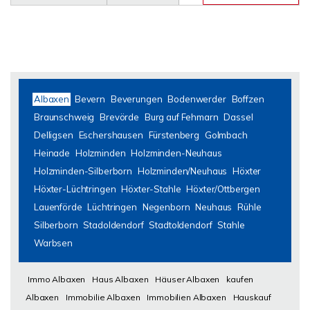
Albaxen
Bevern
Beverungen
Bodenwerder
Boffzen
Braunschweig
Brevörde
Burg auf Fehmarn
Dassel
Delligsen
Eschershausen
Fürstenberg
Golmbach
Heinade
Holzminden
Holzminden-Neuhaus
Holzminden-Silberborn
Holzminden/Neuhaus
Höxter
Höxter-Lüchtringen
Höxter-Stahle
Höxter/Ottbergen
Lauenförde
Lüchtringen
Negenborn
Neuhaus
Rühle
Silberborn
Stadoldendorf
Stadtoldendorf
Stahle
Warbsen
Immo Albaxen
Haus Albaxen
Häuser Albaxen
kaufen
Albaxen
Immobilie Albaxen
Immobilien Albaxen
Hauskauf