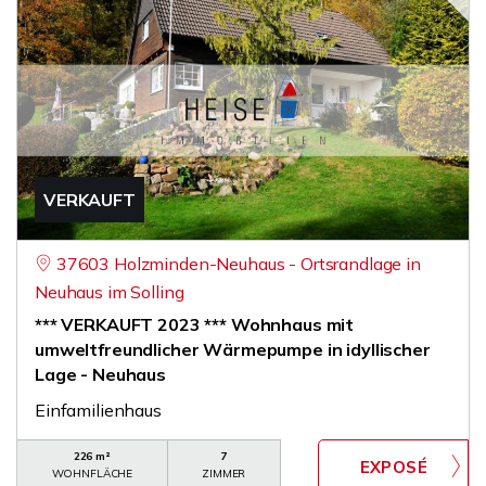
VERKAUFT
37603 Holzminden-Neuhaus - Ortsrandlage in
Neuhaus im Solling
*** VERKAUFT 2023 *** Wohnhaus mit
umweltfreundlicher Wärmepumpe in idyllischer
Lage - Neuhaus
Einfamilienhaus
226 m²
7
WOHNFLÄCHE
ZIMMER