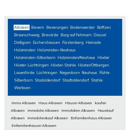
Albaxen
Bevern
Beverungen
Bodenwerder
Boffzen
Braunschweig
Brevörde
Burg auf Fehmarn
Dassel
Delligsen
Eschershausen
Fürstenberg
Heinade
Holzminden
Holzminden-Neuhaus
Holzminden-Silberborn
Holzminden/Neuhaus
Höxter
Höxter-Lüchtringen
Höxter-Stahle
Höxter/Ottbergen
Lauenförde
Lüchtringen
Negenborn
Neuhaus
Rühle
Silberborn
Stadoldendorf
Stadtoldendorf
Stahle
Warbsen
Immo Albaxen
Haus Albaxen
Häuser Albaxen
kaufen
Albaxen
Immobilie Albaxen
Immobilien Albaxen
Hauskauf
Albaxen
Immobilienkauf Albaxen
Einfamilienhaus Albaxen
Einfamilienhäuser Albaxen