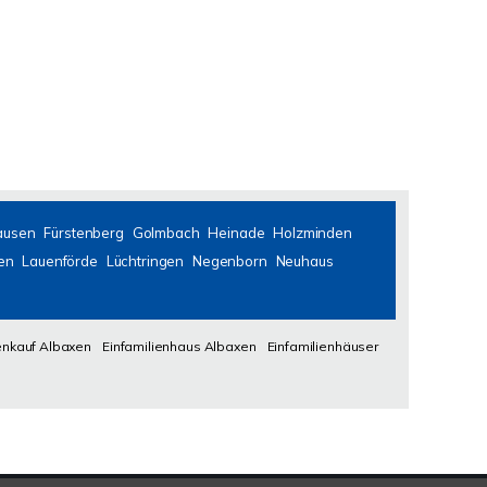
ausen
Fürstenberg
Golmbach
Heinade
Holzminden
en
Lauenförde
Lüchtringen
Negenborn
Neuhaus
enkauf Albaxen
Einfamilienhaus Albaxen
Einfamilienhäuser