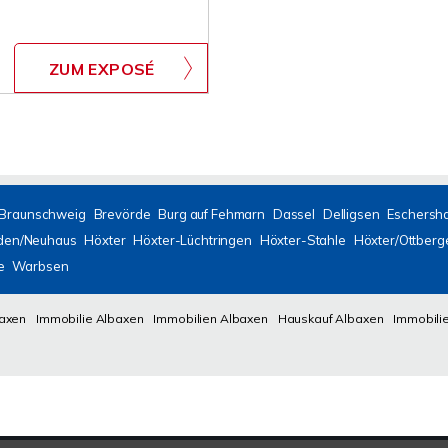
ZUM EXPOSÉ
Braunschweig
Brevörde
Burg auf Fehmarn
Dassel
Delligsen
Eschersh
den/Neuhaus
Höxter
Höxter-Lüchtringen
Höxter-Stahle
Höxter/Ottberg
e
Warbsen
baxen
Immobilie Albaxen
Immobilien Albaxen
Hauskauf Albaxen
Immobili