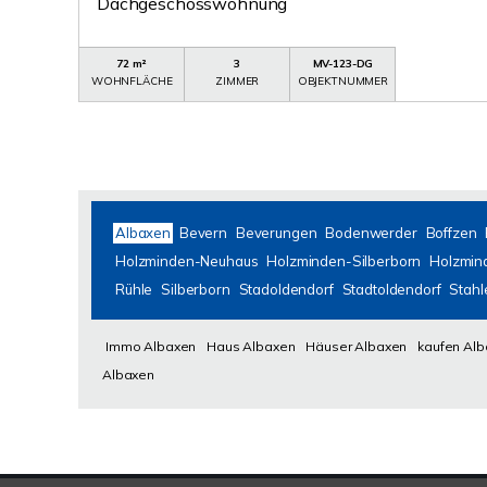
Dachgeschosswohnung
72 m²
3
MV-123-DG
WOHNFLÄCHE
ZIMMER
OBJEKTNUMMER
Albaxen
Bevern
Beverungen
Bodenwerder
Boffzen
Holzminden-Neuhaus
Holzminden-Silberborn
Holzmin
Rühle
Silberborn
Stadoldendorf
Stadtoldendorf
Stahl
Immo Albaxen
Haus Albaxen
Häuser Albaxen
kaufen Al
Albaxen