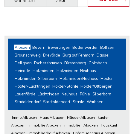
WOHNFLÄCHE
ZIMMER
Albaxen
Bevern
Beverungen
Bodenwerder
Boffzen
Braunschweig
Brevörde
Burg auf Fehmarn
Dassel
Delligsen
Eschershausen
Fürstenberg
Golmbach
Heinade
Holzminden
Holzminden-Neuhaus
Holzminden-Silberborn
Holzminden/Neuhaus
Höxter
Höxter-Lüchtringen
Höxter-Stahle
Höxter/Ottbergen
Lauenförde
Lüchtringen
Neuhaus
Rühle
Silberborn
Stadoldendorf
Stadtoldendorf
Stahle
Warbsen
Immo Albaxen
Haus Albaxen
Häuser Albaxen
kaufen
Albaxen
Immobilie Albaxen
Immobilien Albaxen
Hauskauf
Albaxen
Immobilienkauf Albaxen
Einfamilienhaus Albaxen