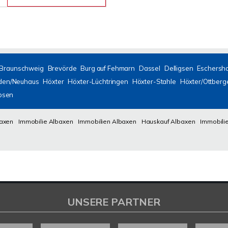
Braunschweig
Brevörde
Burg auf Fehmarn
Dassel
Delligsen
Eschersh
den/Neuhaus
Höxter
Höxter-Lüchtringen
Höxter-Stahle
Höxter/Ottberg
bsen
baxen
Immobilie Albaxen
Immobilien Albaxen
Hauskauf Albaxen
Immobili
UNSERE PARTNER