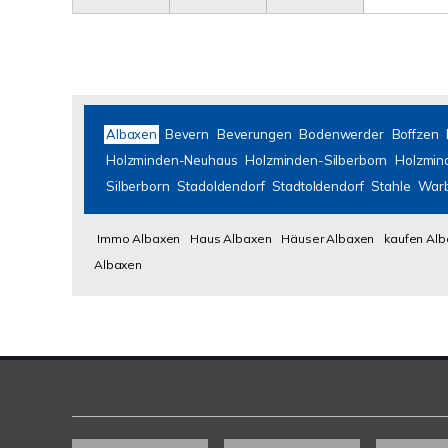
Albaxen
Bevern
Beverungen
Bodenwerder
Boffzen
Holzminden-Neuhaus
Holzminden-Silberborn
Holzmin
Silberborn
Stadoldendorf
Stadtoldendorf
Stahle
War
Immo Albaxen
Haus Albaxen
Häuser Albaxen
kaufen Al
Albaxen