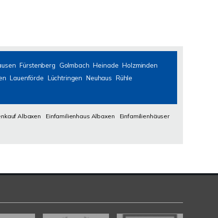
ausen
Fürstenberg
Golmbach
Heinade
Holzminden
en
Lauenförde
Lüchtringen
Neuhaus
Rühle
enkauf Albaxen
Einfamilienhaus Albaxen
Einfamilienhäuser