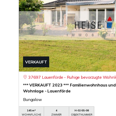
VERKAUFT
37697 Lauenförde - Ruhige bevorzugte Wohn
*** VERKAUFT 2023 *** Familienwohnhaus und 
Wohnlage - Lauenförde
Bungalow
145 m²
4
H-02-55-08
WOHNFLÄCHE
ZIMMER
OBJEKTNUMMER