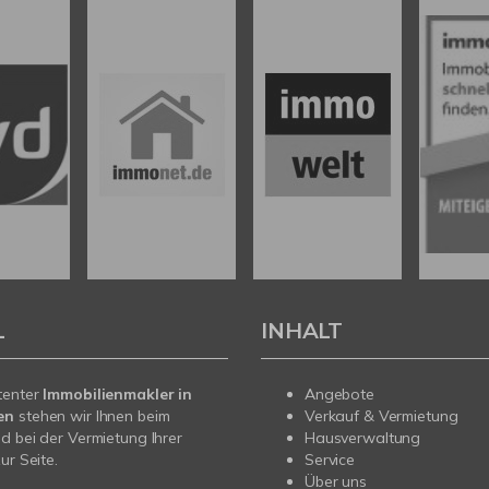
L
INHALT
tenter
Immobilienmakler in
Angebote
en
stehen wir Ihnen beim
Verkauf & Vermietung
d bei der Vermietung Ihrer
Hausverwaltung
ur Seite.
Service
Über uns