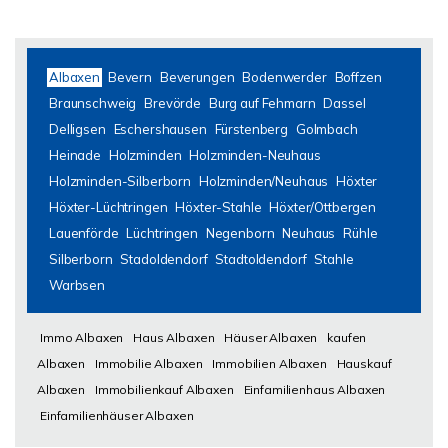
Albaxen
Bevern
Beverungen
Bodenwerder
Boffzen
Braunschweig
Brevörde
Burg auf Fehmarn
Dassel
Delligsen
Eschershausen
Fürstenberg
Golmbach
Heinade
Holzminden
Holzminden-Neuhaus
Holzminden-Silberborn
Holzminden/Neuhaus
Höxter
Höxter-Lüchtringen
Höxter-Stahle
Höxter/Ottbergen
Lauenförde
Lüchtringen
Negenborn
Neuhaus
Rühle
Silberborn
Stadoldendorf
Stadtoldendorf
Stahle
Warbsen
Immo Albaxen
Haus Albaxen
Häuser Albaxen
kaufen
Albaxen
Immobilie Albaxen
Immobilien Albaxen
Hauskauf
Albaxen
Immobilienkauf Albaxen
Einfamilienhaus Albaxen
Einfamilienhäuser Albaxen