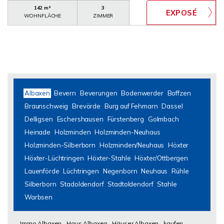
142 m²
3
WOHNFLÄCHE
ZIMMER
Albaxen
Bevern
Beverungen
Bodenwerder
Boffzen
Braunschweig
Brevörde
Burg auf Fehmarn
Dassel
Delligsen
Eschershausen
Fürstenberg
Golmbach
Heinade
Holzminden
Holzminden-Neuhaus
Holzminden-Silberborn
Holzminden/Neuhaus
Höxter
Höxter-Lüchtringen
Höxter-Stahle
Höxter/Ottbergen
Lauenförde
Lüchtringen
Negenborn
Neuhaus
Rühle
Silberborn
Stadoldendorf
Stadtoldendorf
Stahle
Warbsen
Immo Albaxen
Haus Albaxen
Häuser Albaxen
kaufen