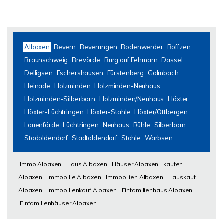
Albaxen
Bevern
Beverungen
Bodenwerder
Boffzen
Braunschweig
Brevörde
Burg auf Fehmarn
Dassel
Delligsen
Eschershausen
Fürstenberg
Golmbach
Heinade
Holzminden
Holzminden-Neuhaus
Holzminden-Silberborn
Holzminden/Neuhaus
Höxter
Höxter-Lüchtringen
Höxter-Stahle
Höxter/Ottbergen
Lauenförde
Lüchtringen
Neuhaus
Rühle
Silberborn
Stadoldendorf
Stadtoldendorf
Stahle
Warbsen
Immo Albaxen
Haus Albaxen
Häuser Albaxen
kaufen
Albaxen
Immobilie Albaxen
Immobilien Albaxen
Hauskauf
Albaxen
Immobilienkauf Albaxen
Einfamilienhaus Albaxen
Einfamilienhäuser Albaxen