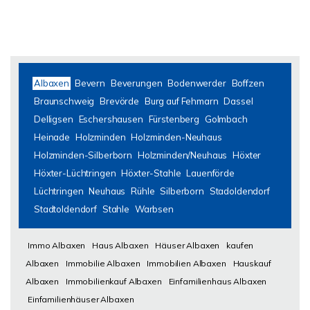
Albaxen
Bevern
Beverungen
Bodenwerder
Boffzen
Braunschweig
Brevörde
Burg auf Fehmarn
Dassel
Delligsen
Eschershausen
Fürstenberg
Golmbach
Heinade
Holzminden
Holzminden-Neuhaus
Holzminden-Silberborn
Holzminden/Neuhaus
Höxter
Höxter-Lüchtringen
Höxter-Stahle
Lauenförde
Lüchtringen
Neuhaus
Rühle
Silberborn
Stadoldendorf
Stadtoldendorf
Stahle
Warbsen
Immo Albaxen
Haus Albaxen
Häuser Albaxen
kaufen
Albaxen
Immobilie Albaxen
Immobilien Albaxen
Hauskauf
Albaxen
Immobilienkauf Albaxen
Einfamilienhaus Albaxen
Einfamilienhäuser Albaxen