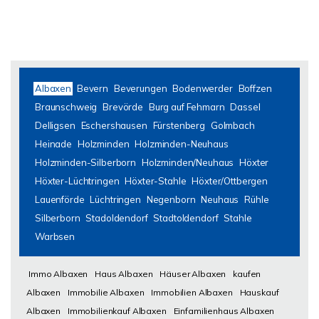
Albaxen
Bevern
Beverungen
Bodenwerder
Boffzen
Braunschweig
Brevörde
Burg auf Fehmarn
Dassel
Delligsen
Eschershausen
Fürstenberg
Golmbach
Heinade
Holzminden
Holzminden-Neuhaus
Holzminden-Silberborn
Holzminden/Neuhaus
Höxter
Höxter-Lüchtringen
Höxter-Stahle
Höxter/Ottbergen
Lauenförde
Lüchtringen
Negenborn
Neuhaus
Rühle
Silberborn
Stadoldendorf
Stadtoldendorf
Stahle
Warbsen
Immo Albaxen
Haus Albaxen
Häuser Albaxen
kaufen
Albaxen
Immobilie Albaxen
Immobilien Albaxen
Hauskauf
Albaxen
Immobilienkauf Albaxen
Einfamilienhaus Albaxen