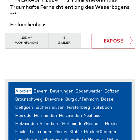
Traumhafte Fernsicht entlang des Weserbogens
***
Einfamilienhaus
135 m²
5
WOHNFLÄCHE
ZIMMER
Albaxen
Bevern
Beverungen
Bodenwerder
Boffzen
Braunschweig
Brevörde
Burg auf Fehmarn
Dassel
Delligsen
Eschershausen
Fürstenberg
Golmbach
Heinade
Holzminden
Holzminden-Neuhaus
Holzminden-Silberborn
Holzminden/Neuhaus
Höxter
Höxter-Lüchtringen
Höxter-Stahle
Höxter/Ottbergen
Lauenförde
Lüchtringen
Negenborn
Neuhaus
Rühle