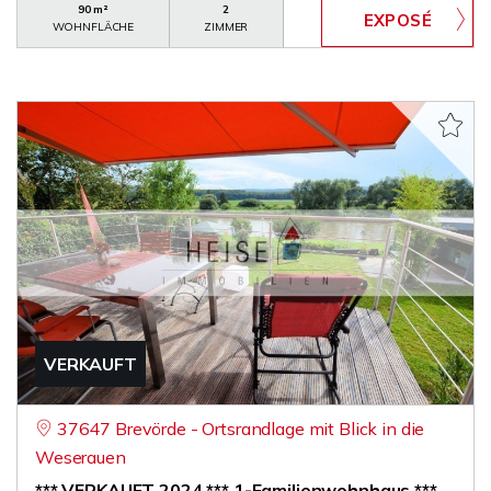
90 m²
2
WOHNFLÄCHE
ZIMMER
VERKAUFT
37647 Brevörde - Ortsrandlage mit Blick in die
Weserauen
*** VERKAUFT 2024 *** 1-Familienwohnhaus ***