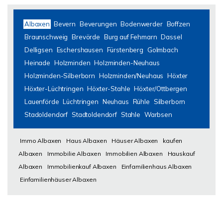
Albaxen
Bevern
Beverungen
Bodenwerder
Boffzen
Braunschweig
Brevörde
Burg auf Fehmarn
Dassel
Delligsen
Eschershausen
Fürstenberg
Golmbach
Heinade
Holzminden
Holzminden-Neuhaus
Holzminden-Silberborn
Holzminden/Neuhaus
Höxter
Höxter-Lüchtringen
Höxter-Stahle
Höxter/Ottbergen
Lauenförde
Lüchtringen
Neuhaus
Rühle
Silberborn
Stadoldendorf
Stadtoldendorf
Stahle
Warbsen
Immo Albaxen
Haus Albaxen
Häuser Albaxen
kaufen
Albaxen
Immobilie Albaxen
Immobilien Albaxen
Hauskauf
Albaxen
Immobilienkauf Albaxen
Einfamilienhaus Albaxen
Einfamilienhäuser Albaxen