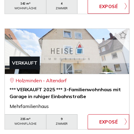
142 m²
4
WOHNFLÄCHE
ZIMMER
VERKAUFT
Holzminden - Altendorf
*** VERKAUFT 2025 *** 3-Familienwohnhaus mit
Garage in ruhiger Einbahnstraße
Mehrfamilienhaus
215 m²
9
WOHNFLÄCHE
ZIMMER