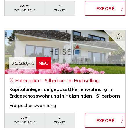
156 m²
4
WOHNFLÄCHE
ZIMMER
NEU
70.000,- €
Holzminden - Silberborn im Hochsolling
Kapitalanleger aufgepasst! Ferienwohnung im
Erdgeschosswohnung in Holzminden - Silberborn
Erdgeschosswohnung
66 m²
2
WOHNFLÄCHE
ZIMMER