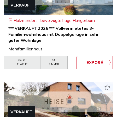
VERKAUFT
Holzminden - bevorzugte Lage Hungerborn
*** VERKAUFT 2026 *** Vollvermietetes 3-
Familienwohnhaus mit Doppelgarage in sehr
guter Wohnlage
Mehrfamilienhaus
365 m²
11
FLÄCHE
ZIMMER
VERKAUFT