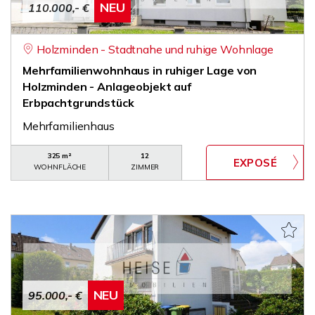
NEU
110.000,- €
Holzminden - Stadtnahe und ruhige Wohnlage
Mehrfamilienwohnhaus in ruhiger Lage von
Holzminden - Anlageobjekt auf
Erbpachtgrundstück
Mehrfamilienhaus
325 m²
12
WOHNFLÄCHE
ZIMMER
NEU
95.000,- €