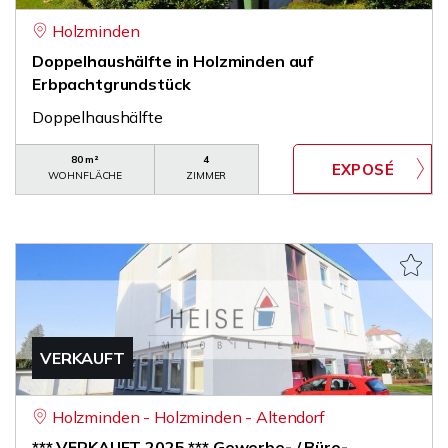
Holzminden
Doppelhaushälfte in Holzminden auf
Erbpachtgrundstück
Doppelhaushälfte
80 m²
4
WOHNFLÄCHE
ZIMMER
VERKAUFT
Holzminden - Holzminden - Altendorf
*** VERKAUFT 2025 *** Gewerbe- / Büro-,