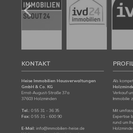
KONTAKT
PROFI
Heise Immobilien Hausverwaltungen
Als kompe
GmbH & Co. KG
Holzmind
Ernst-August-Straße 37a
Verkauf un
37603 Holzminden
Immobilie z
Tel.:
0 55 31 - 36 35
Mit umfas
Fax:
0 55 31 - 600 90
Expertise 
rund um Ih
E-Mail:
info@immobilien-heise.de
Holzminde