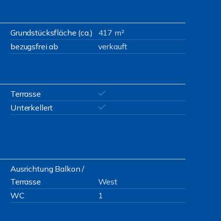
Grundstücksfläche (ca.)
417 m²
bezugsfrei ab
verkauft
Terrasse
Unterkellert
Ausrichtung Balkon /
Terrasse
West
WC
1