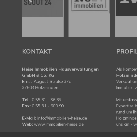
KONTAKT
PROFI
Heise Immobilien Hausverwaltungen
Als kompe
GmbH & Co. KG
Holzmind
Ernst-August-Straße 37a
Verkauf un
37603 Holzminden
Immobilie z
Tel.:
0 55 31 - 36 35
Mit umfas
Fax:
0 55 31 - 600 90
Expertise 
rund um Ih
E-Mail:
info@immobilien-heise.de
Holzminde
Web:
www.immobilien-heise.de
uns an - wi