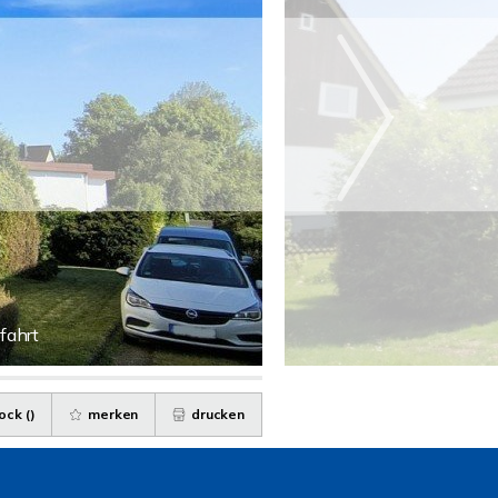
fahrt
ock (
)
merken
drucken