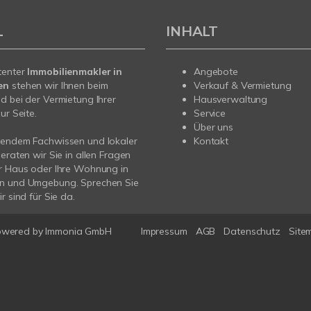
L
INHALT
tenter
Immobilienmakler in
Angebote
en
stehen wir Ihnen beim
Verkauf & Vermietung
d bei der Vermietung Ihrer
Hausverwaltung
ur Seite.
Service
Über uns
sendem Fachwissen und lokaler
Kontakt
beraten wir Sie in allen Fragen
r Haus oder Ihre Wohnung in
n und Umgebung. Sprechen Sie
r sind für Sie da.
owered by
Immonia GmbH
Impressum
AGB
Datenschutz
Site