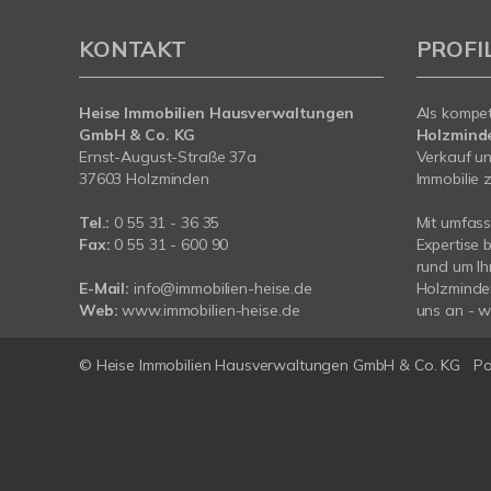
KONTAKT
PROFI
Heise Immobilien Hausverwaltungen
Als kompe
GmbH & Co. KG
Holzmind
Ernst-August-Straße 37a
Verkauf un
37603 Holzminden
Immobilie z
Tel.:
0 55 31 - 36 35
Mit umfas
Fax:
0 55 31 - 600 90
Expertise 
rund um Ih
E-Mail:
info@immobilien-heise.de
Holzminde
Web:
www.immobilien-heise.de
uns an - wi
© Heise Immobilien Hausverwaltungen GmbH & Co. KG
P