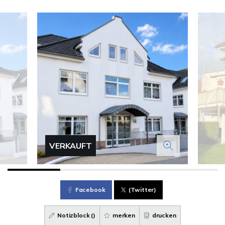
VERKAUFT
Facebook
(Twitter)
Notizblock (
)
merken
drucken