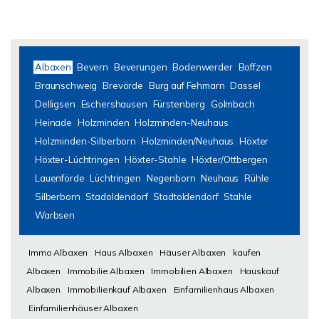
Albaxen
Bevern
Beverungen
Bodenwerder
Boffzen
Braunschweig
Brevörde
Burg auf Fehmarn
Dassel
Delligsen
Eschershausen
Fürstenberg
Golmbach
Heinade
Holzminden
Holzminden-Neuhaus
Holzminden-Silberborn
Holzminden/Neuhaus
Höxter
Höxter-Lüchtringen
Höxter-Stahle
Höxter/Ottbergen
Lauenförde
Lüchtringen
Negenborn
Neuhaus
Rühle
Silberborn
Stadoldendorf
Stadtoldendorf
Stahle
Warbsen
Immo Albaxen
Haus Albaxen
Häuser Albaxen
kaufen
Albaxen
Immobilie Albaxen
Immobilien Albaxen
Hauskauf
Albaxen
Immobilienkauf Albaxen
Einfamilienhaus Albaxen
Einfamilienhäuser Albaxen