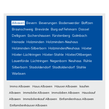
Albaxen
Bevern
Beverungen
Bodenwerder
Boffzen
Braunschweig
Brevörde
Burg auf Fehmarn
Dassel
Delligsen
Eschershausen
Fürstenberg
Golmbach
Heinade
Holzminden
Holzminden-Neuhaus
Holzminden-Silberborn
Holzminden/Neuhaus
Höxter
Höxter-Lüchtringen
Höxter-Stahle
Höxter/Ottbergen
Lauenförde
Lüchtringen
Negenborn
Neuhaus
Rühle
Silberborn
Stadoldendorf
Stadtoldendorf
Stahle
Warbsen
Immo Albaxen
Haus Albaxen
Häuser Albaxen
kaufen
Albaxen
Immobilie Albaxen
Immobilien Albaxen
Hauskauf
Albaxen
Immobilienkauf Albaxen
Einfamilienhaus Albaxen
Einfamilienhäuser Albaxen