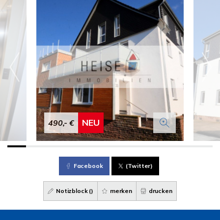
NEU
490,- €
Facebook
(Twitter)
Notizblock (
)
merken
drucken