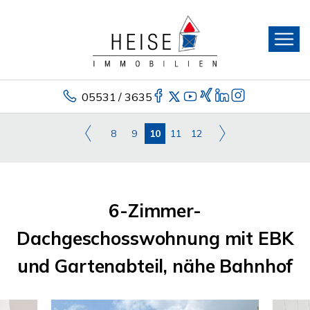
05531 / 3635
8
9
10
11
12
6-Zimmer-
Dachgeschosswohnung mit EBK
und Gartenabteil, nähe Bahnhof