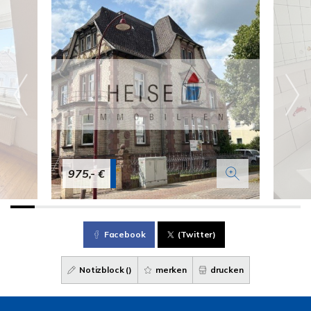
975,- €
Facebook
(Twitter)
Notizblock (
)
merken
drucken