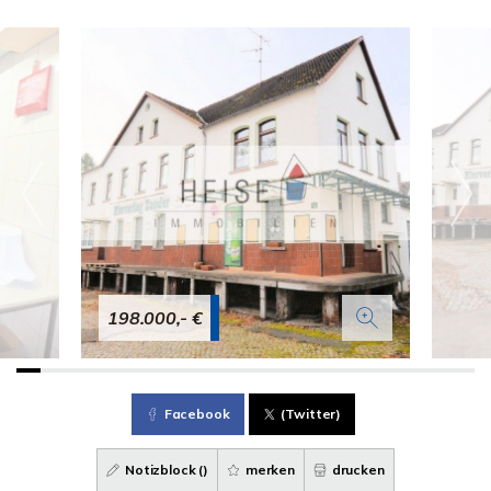
198.000,- €
Facebook
(Twitter)
Notizblock (
)
merken
drucken